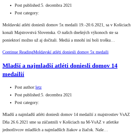
Post published:
5. decembra 2021
Post category:
Moldavskí atléti doniesli domov 5x medaili 19.-20.6.2021, sa v Košiciach
konali Majstrovstvá Slovenska. O našich dnešných výkonoch ste sa
poniektorí možno už aj dočitali. Mediá a mnohí iní boli trošku…
Continue Reading
Moldavskí atléti doniesli domov 5x medaili
Mladší a najmladší atléti doniesli domov 14
medailií
Post author:
letz
Post published:
5. decembra 2021
Post category:
Mladší a najmladší atléti doniesli domov 14 medailií z majstrostiev VsAZ
Dňa 26.6.2021 sme sa zúčastnili v Košiciach na M-VsAZ v atletike
jednotlivcov mladších a najmladších žiakov a žiačok. Naše…