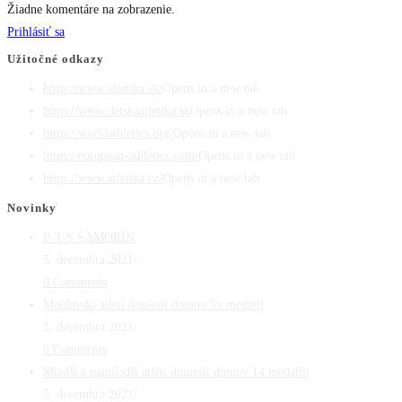
Žiadne komentáre na zobrazenie.
Prihlásiť sa
Užitočné odkazy
https://www.atletika.sk/
Opens in a new tab
https://www.detskaatletika.sk
Opens in a new tab
https://worldathletics.org/
Opens in a new tab
https://european-athletics.com/
Opens in a new tab
https://www.atletika.cz/
Opens in a new tab
Novinky
P-T-S ŠAMORÍN
5. decembra 2021
/
0 Comments
Moldavskí atléti doniesli domov 5x medaili
5. decembra 2021
/
0 Comments
Mladší a najmladší atléti doniesli domov 14 medailií
5. decembra 2021
/