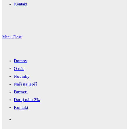
Kontakt
Menu
Close
Domov
O nás
Novinky
Naši najlepší
Partneri
Daruj nám 2%
Kontakt