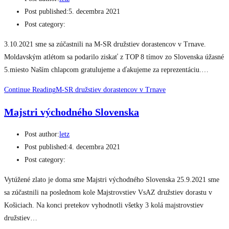
Post published:
5. decembra 2021
Post category:
3.10.2021 sme sa zúčastnili na M-SR družstiev dorastencov v Trnave.
Moldavským atlétom sa podarilo ziskať z TOP 8 tímov zo Slovenska úžasné
5.miesto Naším chlapcom gratulujeme a ďakujeme za reprezentáciu.…
Continue Reading
M-SR družstiev dorastencov v Trnave
Majstri východného Slovenska
Post author:
letz
Post published:
4. decembra 2021
Post category:
Vytúžené zlato je doma sme Majstri východného Slovenska 25.9.2021 sme
sa zúčastnili na poslednom kole Majstrovstiev VsAZ družstiev dorastu v
Košiciach. Na konci pretekov vyhodnotli všetky 3 kolá majstrovstiev
družstiev…