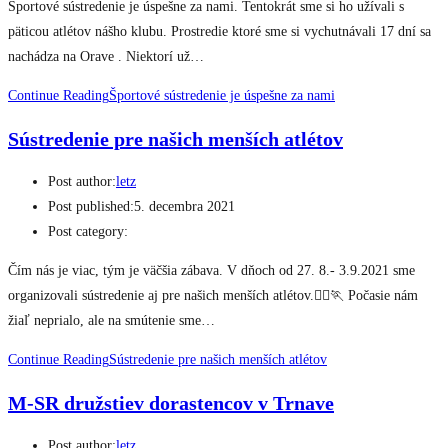
Športové sústredenie je úspešne za nami. Tentokrát sme si ho užívali s
päticou atlétov nášho klubu. Prostredie ktoré sme si vychutnávali 17 dní sa
nachádza na Orave . Niektorí už…
Continue Reading
Športové sústredenie je úspešne za nami
Sústredenie pre našich menších atlétov
Post author:
letz
Post published:
5. decembra 2021
Post category:
Čím nás je viac, tým je väčšia zábava. V dňoch od 27. 8.- 3.9.2021 sme
organizovali sústredenie aj pre našich menších atlétov.🏃‍♀️🏃 Počasie nám
žiaľ neprialo, ale na smútenie sme…
Continue Reading
Sústredenie pre našich menších atlétov
M-SR družstiev dorastencov v Trnave
Post author:
letz