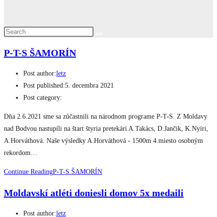
P-T-S ŠAMORÍN
Post author:
letz
Post published:
5. decembra 2021
Post category:
Dňa 2.6.2021 sme sa zúčastnili na národnom programe P-T-S. Z Moldavy
nad Bodvou nastupíli na štart štyria pretekári A.Takács, D.Jančik, K.Nyíri,
A.Horváthová. Naše výsledky A.Horváthová - 1500m 4.miesto osobným
rekordom…
Continue Reading
P-T-S ŠAMORÍN
Moldavskí atléti doniesli domov 5x medaili
Post author:
letz