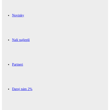
Novinky
Naši najlepší
Partneri
Daruj nám 2%